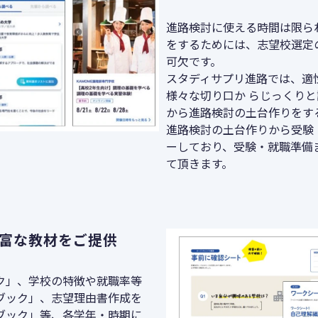
進路検討に使える時間は限ら
をするためには、志望校選定
可欠です。
スタディサプリ進路では、適
様々な切り口か らじっくり
から進路検討の土台作りをす
進路検討の土台作りから受験
ーしており、受験・就職準備
て頂きます。
富な教材をご提供
ク」、学校の特徴や就職率等
ブック」、志望理由書作成を
ブック」等、各学年・時期に