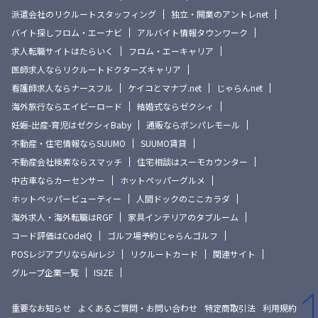
派遣会社のリクルートスタッフィング
独立・開業のアントレnet
バイト探しフロム・エーナビ
アルバイト情報タウンワーク
求人転職サイトはたらいく
フロム・エーキャリア
医師求人ならリクルートドクターズキャリア
看護師求人ならナースフル
ケイコとマナブ.net
じゃらんnet
海外旅行ならエイビーロード
結婚式ならゼクシィ
妊娠-出産-育児はゼクシィBaby
通販ならポンパレモール
不動産・住宅情報ならSUUMO
SUUMO賃貸
不動産会社検索ならスマッチ
住宅相談はスーモカウンター
中古車ならカーセンサー
ホットペッパーグルメ
ホットペッパービューティー
人間ドックのここカラダ
海外求人・海外転職はRGF
家具インテリアのタブルーム
コード評価はCodeIQ
ゴルフ場予約じゃらんゴルフ
POSレジアプリならAirレジ
リクルートカード
関連サイト
グループ企業一覧
ISIZE
重要なお知らせ
よくあるご質問・お問い合わせ
特定商取引法
利用規約