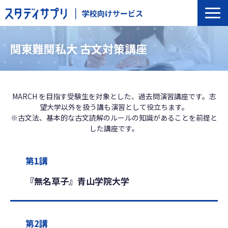
サービス一覧
関東難関私大 古文対策講座
選ばれる理由
導入の流れ
導入校事例
MARCH を目指す受験生を対象とした、過去問演習講座です。志
望大学以外を扱う講も演習として役立ちます。
トップインタビュー
※古文法、基本的な古文読解のルールの知識があることを前提と
セミナー
した講座です。
よくあるご質問
第1講
『無名草子』青山学院大学
第2講