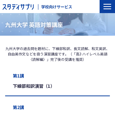
サービス一覧
九州大学 英語対策講座
選ばれる理由
導入の流れ
導入校事例
九州大学の過去問を題材に、下線部和訳、長文読解、和文英訳、
自由英作文などを扱う演習講座です。（「高3 ハイレベル英語
トップインタビュー
〈読解編〉」完了後の受講を推奨）
セミナー
よくあるご質問
第1講
下線部和訳演習（1）
第2講