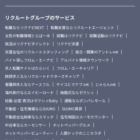
リクルートグループのサービス
転職ならリクナビNEXT
転職支援ならリクルートエージェント
女性の転職情報とらばーゆ
就職はリクナビ
就職活動はリクナビ
就活はリクナビダイレクト
リクナビ派遣
派遣会社のリクルートスタッフィング
独立・開業のアントレnet
バイト探しフロム・エーナビ
アルバイト情報タウンワーク
求人転職サイトはたらいく
フロム・エーキャリア
医師求人ならリクルートドクターズキャリア
看護師求人ならナースフル
ケイコとマナブ.net
じゃらんnet
海外旅行ならエイビーロード
結婚式ならゼクシィ
妊娠-出産-育児はゼクシィBaby
通販ならポンパレモール
不動産・住宅情報ならSUUMO
SUUMO賃貸
不動産会社検索ならスマッチ
住宅相談はスーモカウンター
中古車ならカーセンサー
ホットペッパーグルメ
ホットペッパービューティー
人間ドックのここカラダ