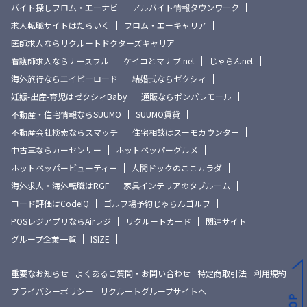
バイト探しフロム・エーナビ
アルバイト情報タウンワーク
求人転職サイトはたらいく
フロム・エーキャリア
医師求人ならリクルートドクターズキャリア
看護師求人ならナースフル
ケイコとマナブ.net
じゃらんnet
海外旅行ならエイビーロード
結婚式ならゼクシィ
妊娠-出産-育児はゼクシィBaby
通販ならポンパレモール
不動産・住宅情報ならSUUMO
SUUMO賃貸
不動産会社検索ならスマッチ
住宅相談はスーモカウンター
中古車ならカーセンサー
ホットペッパーグルメ
ホットペッパービューティー
人間ドックのここカラダ
海外求人・海外転職はRGF
家具インテリアのタブルーム
コード評価はCodeIQ
ゴルフ場予約じゃらんゴルフ
POSレジアプリならAirレジ
リクルートカード
関連サイト
グループ企業一覧
ISIZE
重要なお知らせ
よくあるご質問・お問い合わせ
特定商取引法
利用規約
プライバシーポリシー
リクルートグループサイトへ