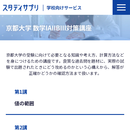
サービス一覧
京都大学 数学IAIIBIII対策講座
選ばれる理由
導入の流れ
導入校事例
京都大学の受験に向けて必要となる知識や考え方、計算方法など
を身につけるための講座です。良質な過去問を題材に、実際の試
トップインタビュー
験で出題されたときにどう攻めるのかという心構えから、解答が
セミナー
正確かどうかの確認方法まで扱います。
よくあるご質問
第1講
値の範囲
第2講