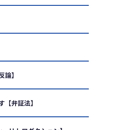
反論】
出す【弁証法】