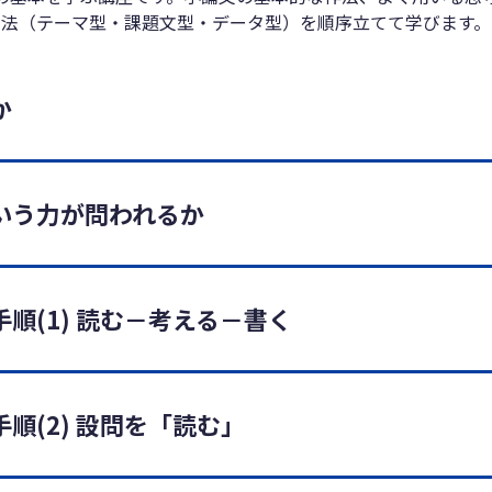
法（テーマ型・課題文型・データ型）を順序立てて学びます。
か
いう力が問われるか
順(1) 読む－考える－書く
順(2) 設問を「読む」