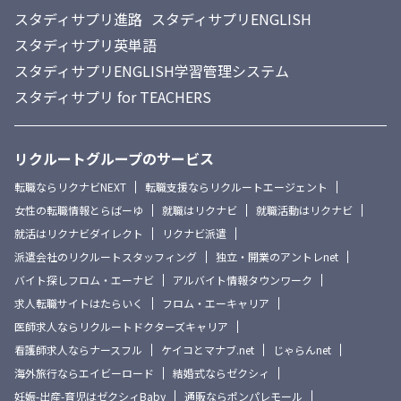
スタディサプリ進路
スタディサプリENGLISH
スタディサプリ英単語
スタディサプリENGLISH学習管理システム
スタディサプリ for TEACHERS
リクルートグループのサービス
転職ならリクナビNEXT
転職支援ならリクルートエージェント
女性の転職情報とらばーゆ
就職はリクナビ
就職活動はリクナビ
就活はリクナビダイレクト
リクナビ派遣
派遣会社のリクルートスタッフィング
独立・開業のアントレnet
バイト探しフロム・エーナビ
アルバイト情報タウンワーク
求人転職サイトはたらいく
フロム・エーキャリア
医師求人ならリクルートドクターズキャリア
看護師求人ならナースフル
ケイコとマナブ.net
じゃらんnet
海外旅行ならエイビーロード
結婚式ならゼクシィ
妊娠-出産-育児はゼクシィBaby
通販ならポンパレモール