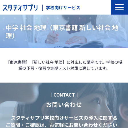
サービス一覧
中学 社会 地理（東京書籍 新しい社会 地
選ばれる理由
理）
導入の流れ
導入校事例
トップインタビュー
［東京書籍］［新しい社会 地理］に対応した講座です。学校の授
業の予習・復習や定期テスト対策に適しています。
セミナー
よくあるご質問
｜CONTACT｜
お問い合わせ
スタディサプリ学校向けサービスの導入に関する
ご質問・ご確認は、お気軽にお問い合わせください。