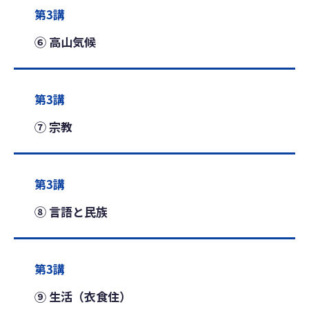
第3講
⑥ 高山気候
第3講
⑦ 宗教
第3講
⑧ 言語と民族
第3講
⑨ 生活（衣食住）