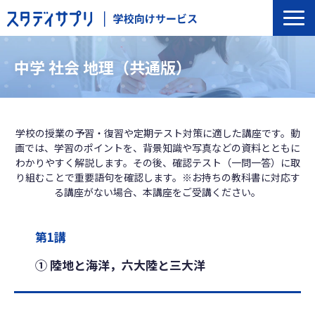
サービス一覧
中学 社会 地理（共通版）
選ばれる理由
導入の流れ
導入校事例
学校の授業の予習・復習や定期テスト対策に適した講座です。動
画では、学習のポイントを、背景知識や写真などの資料とともに
トップインタビュー
わかりやすく解説します。その後、確認テスト（一問一答）に取
セミナー
り組むことで重要語句を確認します。※お持ちの教科書に対応す
る講座がない場合、本講座をご受講ください。
よくあるご質問
第1講
① 陸地と海洋，六大陸と三大洋