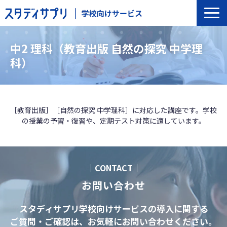
サービス一覧
中2 理科（教育出版 自然の探究 中学理
選ばれる理由
科）
導入の流れ
導入校事例
トップインタビュー
［教育出版］［自然の探究 中学理科］に対応した講座です。学校
の授業の予習・復習や、定期テスト対策に適しています。
セミナー
よくあるご質問
｜CONTACT｜
お問い合わせ
スタディサプリ学校向けサービスの導入に関する
ご質問・ご確認は、お気軽にお問い合わせください。