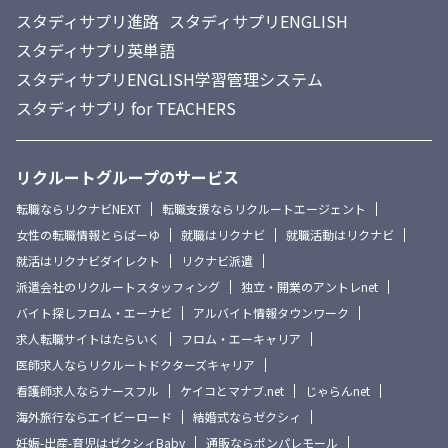
スタディサプリ進路
スタディサプリENGLISH
スタディサプリ英単語
スタディサプリENGLISH学習管理システム
スタディサプリ for TEACHERS
リクルートグループのサービス
転職ならリクナビNEXT
転職支援ならリクルートエージェント
女性の転職情報とらばーゆ
就職はリクナビ
就職活動はリクナビ
就活はリクナビダイレクト
リクナビ派遣
派遣会社のリクルートスタッフィング
独立・開業のアントレnet
バイト探しフロム・エーナビ
アルバイト情報タウンワーク
求人転職サイトはたらいく
フロム・エーキャリア
医師求人ならリクルートドクターズキャリア
看護師求人ならナースフル
ケイコとマナブ.net
じゃらんnet
海外旅行ならエイビーロード
結婚式ならゼクシィ
妊娠-出産-育児はゼクシィBaby
通販ならポンパレモール