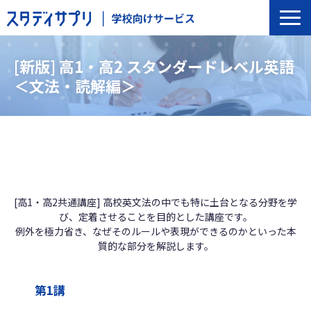
サービス一覧
[新版] 高1・高2 スタンダードレベル英語
選ばれる理由
＜文法・読解編＞
導入の流れ
導入校事例
トップインタビュー
セミナー
よくあるご質問
[高1・高2共通講座] 高校英文法の中でも特に土台となる分野を学
び、定着させることを目的とした講座です。
例外を極力省き、なぜそのルールや表現ができるのかといった本
質的な部分を解説します。
第1講