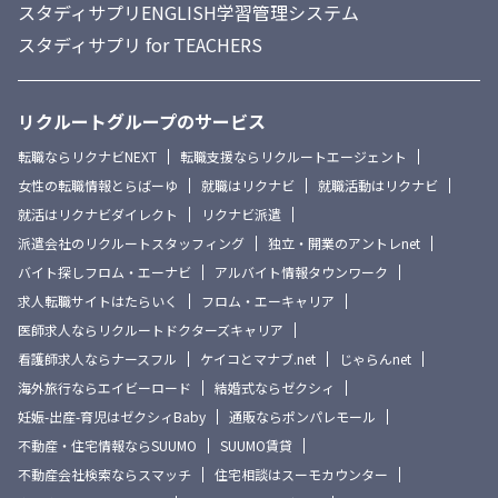
スタディサプリENGLISH学習管理システム
スタディサプリ for TEACHERS
リクルートグループのサービス
転職ならリクナビNEXT
転職支援ならリクルートエージェント
女性の転職情報とらばーゆ
就職はリクナビ
就職活動はリクナビ
就活はリクナビダイレクト
リクナビ派遣
派遣会社のリクルートスタッフィング
独立・開業のアントレnet
バイト探しフロム・エーナビ
アルバイト情報タウンワーク
求人転職サイトはたらいく
フロム・エーキャリア
医師求人ならリクルートドクターズキャリア
看護師求人ならナースフル
ケイコとマナブ.net
じゃらんnet
海外旅行ならエイビーロード
結婚式ならゼクシィ
妊娠-出産-育児はゼクシィBaby
通販ならポンパレモール
不動産・住宅情報ならSUUMO
SUUMO賃貸
不動産会社検索ならスマッチ
住宅相談はスーモカウンター