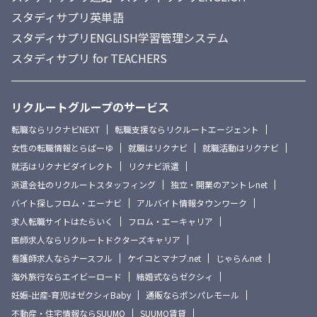
スタディサプリ英単語
スタディサプリENGLISH学習管理システム
スタディサプリ for TEACHERS
リクルートグループのサービス
転職ならリクナビNEXT
転職支援ならリクルートエージェント
女性の転職情報とらばーゆ
就職はリクナビ
就職活動はリクナビ
就活はリクナビダイレクト
リクナビ派遣
派遣会社のリクルートスタッフィング
独立・開業のアントレnet
バイト探しフロム・エーナビ
アルバイト情報タウンワーク
求人転職サイトはたらいく
フロム・エーキャリア
医師求人ならリクルートドクターズキャリア
看護師求人ならナースフル
ケイコとマナブ.net
じゃらんnet
海外旅行ならエイビーロード
結婚式ならゼクシィ
妊娠-出産-育児はゼクシィBaby
通販ならポンパレモール
不動産・住宅情報ならSUUMO
SUUMO賃貸