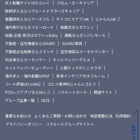
求人転職サイトはたらいく
フロム・エーキャリア
医師求人ならリクルートドクターズキャリア
看護師求人ならナースフル
ケイコとマナブ.net
じゃらんnet
海外旅行ならエイビーロード
結婚式ならゼクシィ
妊娠-出産-育児はゼクシィBaby
通販ならポンパレモール
不動産・住宅情報ならSUUMO
SUUMO賃貸
不動産会社検索ならスマッチ
住宅相談はスーモカウンター
中古車ならカーセンサー
ホットペッパーグルメ
ホットペッパービューティー
人間ドックのここカラダ
海外求人・海外転職はRGF
家具インテリアのタブルーム
コード評価はCodeIQ
ゴルフ場予約じゃらんゴルフ
POSレジアプリならAirレジ
リクルートカード
関連サイト
グループ企業一覧
ISIZE
重要なお知らせ
よくあるご質問・お問い合わせ
特定商取引法
利用規約
プライバシーポリシー
リクルートグループサイトへ