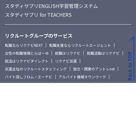
スタディサプリENGLISH学習管理システム
スタディサプリ for TEACHERS
リクルートグループのサービス
転職ならリクナビNEXT
転職支援ならリクルートエージェント
女性の転職情報とらばーゆ
就職はリクナビ
就職活動はリクナビ
就活はリクナビダイレクト
リクナビ派遣
派遣会社のリクルートスタッフィング
独立・開業のアントレnet
バイト探しフロム・エーナビ
アルバイト情報タウンワーク
求人転職サイトはたらいく
フロム・エーキャリア
医師求人ならリクルートドクターズキャリア
看護師求人ならナースフル
ケイコとマナブ.net
じゃらんnet
海外旅行ならエイビーロード
結婚式ならゼクシィ
妊娠-出産-育児はゼクシィBaby
通販ならポンパレモール
不動産・住宅情報ならSUUMO
SUUMO賃貸
不動産会社検索ならスマッチ
住宅相談はスーモカウンター