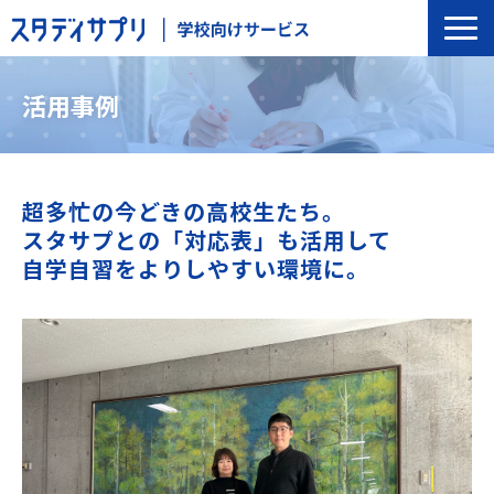
サービス一覧
活用事例
選ばれる理由
導入の流れ
導入校事例
超多忙の今どきの高校生たち。
スタサプとの「対応表」も活用して
トップインタビュー
自学自習をよりしやすい環境に。
セミナー
よくあるご質問