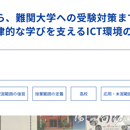
ら、難関大学への受験対策ま
律的な学びを支えるICT環境
既習範囲の復習
授業範囲の定着
高校
応用・未習範