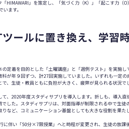
「HIMAWARI」を策定し、「気づく力（K）」「起こす力（
でいます。
CTツールに置き換え、学習
本の定着を目的とした「土曜講座」と「週例テスト」を実施し
教科が年９回ずつ、計27回実施していました。いずれも一定の
とで、生徒・教員ともに負担が大きく、疲弊が見られる状況で
て、2020年度スタディサプリを導入します。折しも、導入
期でした。スタディサプリは、対面指導が制限される中で生徒
取りなど、コミュニケーション基盤としても大きな役割を果た
移行に伴い「50分×7限授業」へと時程が変更され、生徒の放