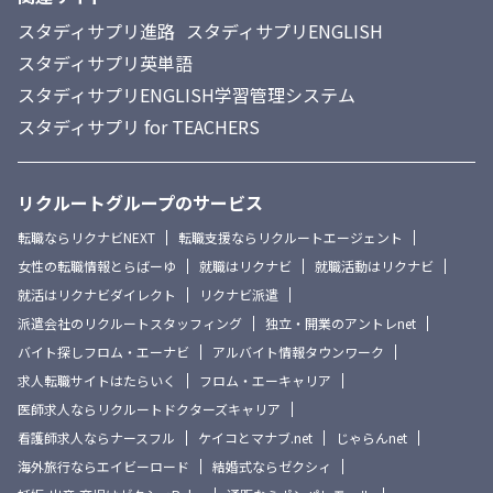
スタディサプリ進路
スタディサプリENGLISH
スタディサプリ英単語
スタディサプリENGLISH学習管理システム
スタディサプリ for TEACHERS
リクルートグループのサービス
転職ならリクナビNEXT
転職支援ならリクルートエージェント
女性の転職情報とらばーゆ
就職はリクナビ
就職活動はリクナビ
就活はリクナビダイレクト
リクナビ派遣
派遣会社のリクルートスタッフィング
独立・開業のアントレnet
バイト探しフロム・エーナビ
アルバイト情報タウンワーク
求人転職サイトはたらいく
フロム・エーキャリア
医師求人ならリクルートドクターズキャリア
看護師求人ならナースフル
ケイコとマナブ.net
じゃらんnet
海外旅行ならエイビーロード
結婚式ならゼクシィ