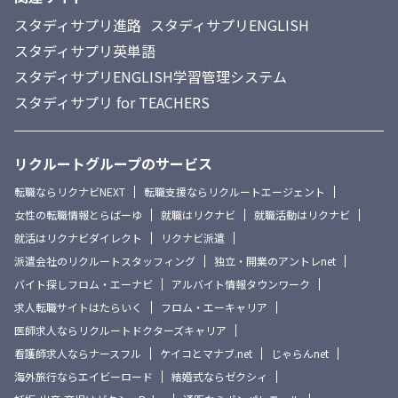
スタディサプリ進路
スタディサプリENGLISH
スタディサプリ英単語
スタディサプリENGLISH学習管理システム
スタディサプリ for TEACHERS
リクルートグループのサービス
転職ならリクナビNEXT
転職支援ならリクルートエージェント
女性の転職情報とらばーゆ
就職はリクナビ
就職活動はリクナビ
就活はリクナビダイレクト
リクナビ派遣
派遣会社のリクルートスタッフィング
独立・開業のアントレnet
バイト探しフロム・エーナビ
アルバイト情報タウンワーク
求人転職サイトはたらいく
フロム・エーキャリア
医師求人ならリクルートドクターズキャリア
看護師求人ならナースフル
ケイコとマナブ.net
じゃらんnet
海外旅行ならエイビーロード
結婚式ならゼクシィ